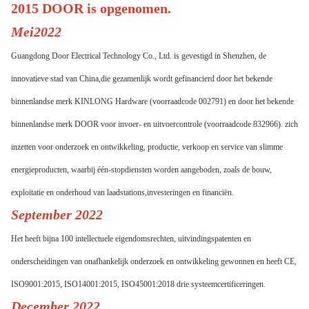
2015 DOOR is opgenomen.
Mei
202
2
Guangdong Door Electrical Technology Co., Ltd. is gevestigd in Shenzhen, de
innovatieve stad van China,die gezamenlijk wordt gefinancierd door het bekende
binnenlandse merk KINLONG Hardware (voorraadcode 002791) en door het bekende
binnenlandse merk DOOR voor invoer- en uitvoercontrole (voorraadcode 832966). zich
inzetten voor onderzoek en ontwikkeling, productie, verkoop en service van slimme
energieproducten, waarbij één-stopdiensten worden aangeboden, zoals de bouw,
exploitatie en onderhoud van laadstations,investeringen en financiën.
September 2022
Het heeft bijna 100 intellectuele eigendomsrechten, uitvindingspatenten en
onderscheidingen van onafhankelijk onderzoek en ontwikkeling gewonnen en heeft CE,
ISO9001:2015, ISO14001:2015, ISO45001:2018 drie systeemcertificeringen.
December 2022