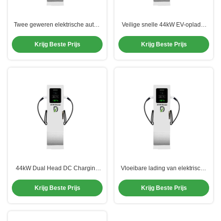
Twee geweren elektrische auto's
Veilige snelle 44kW EV-oplader
stations Ev oplaadinrichting 400
voor dubbele elektrische
Volt 32A max. stroom
parkeerplaatsen CE
Krijg Beste Prijs
Krijg Beste Prijs
44kW Dual Head DC Charging
Vloeibare lading van elektrische
Station Commercieel publiek
auto's
Voor elektrische voertuigen Auto
Krijg Beste Prijs
Krijg Beste Prijs