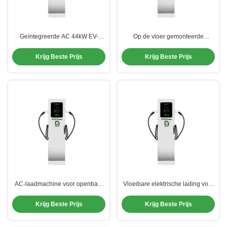
Geïntegreerde AC 44kW EV-
Op de vloer gemonteerde
oplader met dubbele pistool IP54
openbare 44 kW EV-laadmachine
IP-classificatie Wit
met anti-corrosiecoating
Krijg Beste Prijs
Krijg Beste Prijs
AC-laadmachine voor openbare
Vloeibare elektrische lading voor
commerciële doeleinden
parkeerplaatsen van 44 kW
Krijg Beste Prijs
Krijg Beste Prijs