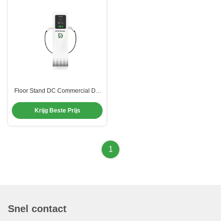
Floor Stand DC Commercial DC
Fast Charging Station Type 2
elektrische auto-oplader
Krijg Beste Prijs
waterdicht
1
Snel contact