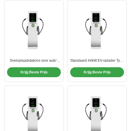
Sneloplaadstations voor auto's
Standaard 44kW EV-oplader Type
240v Autolader met
2 Type 1 GBT DC Geen AC-
wisselstroomoplaadstok Type 2
opladeradapter nodig
Krijg Beste Prijs
Krijg Beste Prijs
IEC