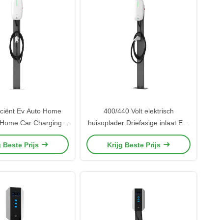
iciënt Ev Auto Home
400/440 Volt elektrisch
 Home Car Charging
huisoplader Driefasige inlaat EV-
nt Commercieel
oplaadstation
g Beste Prijs
Krijg Beste Prijs