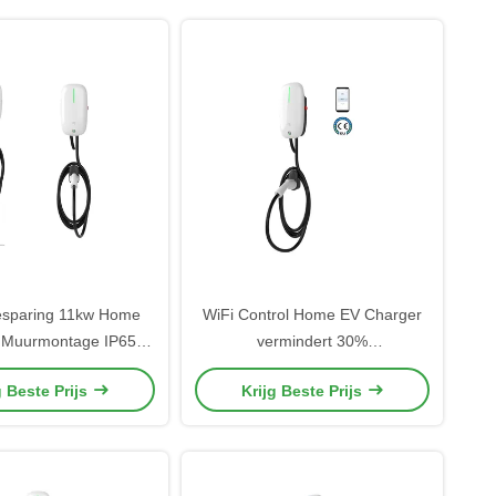
esparing 11kw Home
WiFi Control Home EV Charger
 Muurmontage IP65
vermindert 30%
endige voor Garage
energieverspilling met 7kW
g Beste Prijs
Krijg Beste Prijs
Veiligheid
compact ontwerp 32Amp