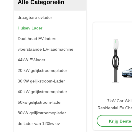
Alle Categorieën
draagbare evlader
Huisev Lader
Dual-head EV-laders
vloerstaande EV-laadmachine
44kW EV-lader
20 kW gelijkstroomoplader
30KW gelijkstroom-Lader
40 kW gelijkstroomoplader
7kW Car Wal
60kw gelijkstroom-lader
Residential Ev Cha
80kW gelijkstroomoplader
32A RFID Type1 T
Krijg Beste
de lader van 120kw ev