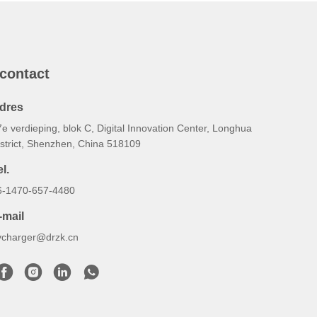
 contact
dres
e verdieping, blok C, Digital Innovation Center, Longhua
istrict, Shenzhen, China 518109
l.
6-1470-657-4480
-mail
vcharger@drzk.cn