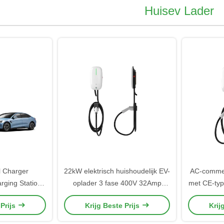
Huisev Lader
l Charger
22kW elektrisch huishoudelijk EV-
AC-commer
rging Stations
oplader 3 fase 400V 32Amp
met CE-typ
ype2 Standard
Muurtje aan de muur Makkelijk te
 Prijs
Krijg Beste Prijs
Krij
installeren