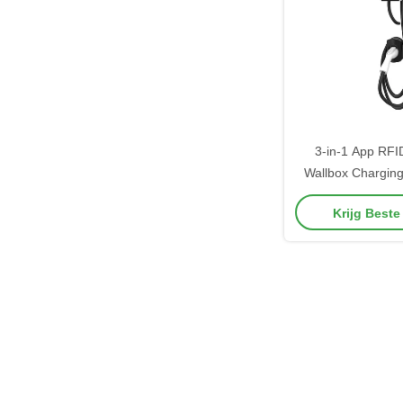
3-in-1 App RFI
Wallbox Charging
Beschermingsn
Krijg Beste
openbar
oplaadinfras