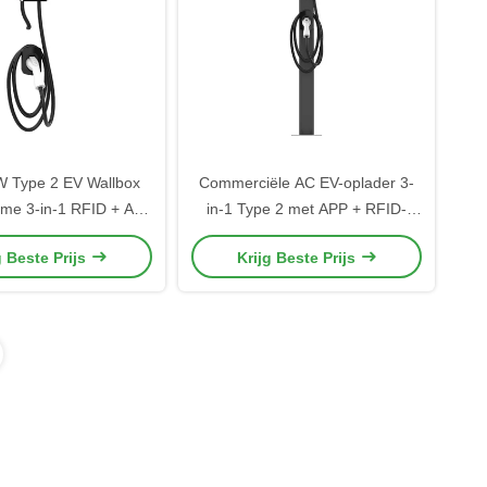
 Type 2 EV Wallbox
Commerciële AC EV-oplader 3-
mme 3-in-1 RFID + App
in-1 Type 2 met APP + RFID-
ning voor Thuis &
kaart + MID-meter CE
g Beste Prijs
Krijg Beste Prijs
nbaar Gebruik
goedgekeurd