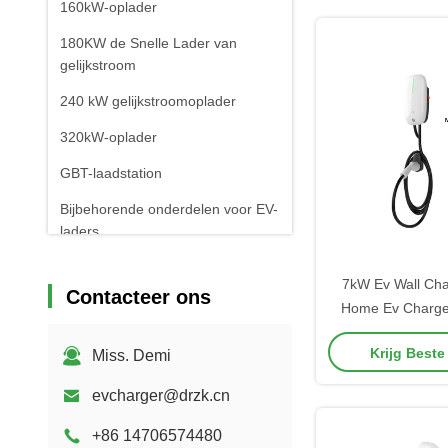
160kW-oplader
180KW de Snelle Lader van
gelijkstroom
240 kW gelijkstroomoplader
320kW-oplader
GBT-laadstation
Bijbehorende onderdelen voor EV-
laders
Mobiele EV-laadstations
7kW Ev Wall Cha
Contacteer ons
Home Ev Charg
ABS+PC Behui
Krijg Beste
Miss. Demi
Connec
evcharger@drzk.cn
+86 14706574480