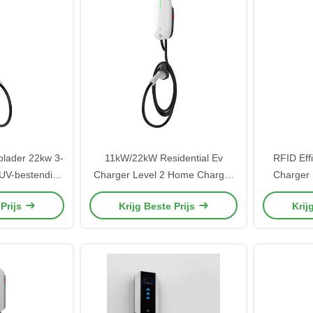
olader 22kw 3-
11kW/22kW Residential Ev
RFID Eff
 UV-bestendige
Charger Level 2 Home Charger
Charger
ng
met 5M bereik past in kleine
Poi
 Prijs
Krijg Beste Prijs
Krij
ruimtes