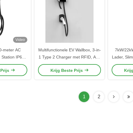
Video
D-meter AC
Multifunctionele EV Wallbox, 3-in-
7kW/22kW
 Station IP65
1 Type 2 Charger met RFID, App
Lader, Sli
iveau voor
Control & Metering
Bedie
 Prijs
Krijg Beste Prijs
Krij
e EV-
Ope
tructuur
1
2