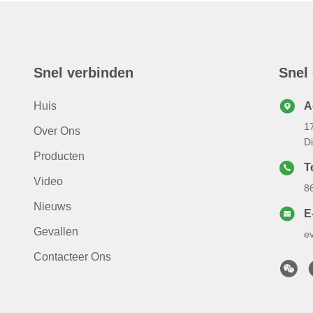
Snel verbinden
Snel
Huis
A
17
Over Ons
D
Producten
Te
Video
8
Nieuws
E
Gevallen
e
Contacteer Ons