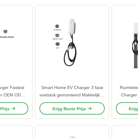
rger Fastest
Smart Home EV Charger 3 fase
Ruimteb
er OEM ODM
voetstuk gemonteerd Makkelijk te
Charger
zing Type2
installeren EV-oplaadpunten voor
Weerbest
 Prijs
Krijg Beste Prijs
Krij
tor
thuis