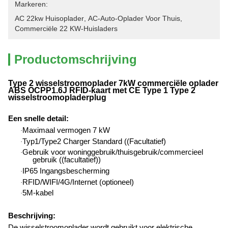
Markeren:
AC 22kw Huisoplader
, 
AC-Auto-Oplader Voor Thuis
, 
Commerciële 22 KW-Huisladers
Productomschrijving
Type 2 wisselstroomoplader 7kW commerciële oplader
ABS OCPP1.6J RFID-kaart met CE Type 1 Type 2
wisselstroomopladerplug
Een snelle detail
:
Maximaal vermogen 7 kW
·
Typ1/Type2 Charger Standard ((Facultatief)
·
Gebruik voor woninggebruik/thuisgebruik/commercieel
·
gebruik ((facultatief))
IP65 Ingangsbescherming
·
RFID/WIFI/4G/Internet (optioneel)
·
5M-kabel
·
Beschrijving:
De wisselstroomoplader wordt gebruikt voor elektrische