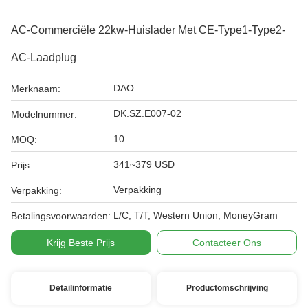
AC-Commerciële 22kw-Huislader Met CE-Type1-Type2-
AC-Laadplug
DAO
Merknaam:
DK.SZ.E007-02
Modelnummer:
10
MOQ:
341~379 USD
Prijs:
Verpakking
Verpakking:
L/C, T/T, Western Union, MoneyGram
Betalingsvoorwaarden:
Krijg Beste Prijs
Contacteer Ons
Detailinformatie
Productomschrijving