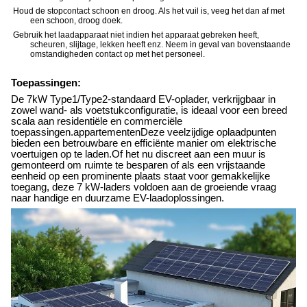
Houd de stopcontact schoon en droog. Als het vuil is, veeg het dan af met
een schoon, droog doek.
Gebruik het laadapparaat niet indien het apparaat gebreken heeft,
scheuren, slijtage, lekken heeft enz. Neem in geval van bovenstaande
omstandigheden contact op met het personeel.
Toepassingen:
De 7kW Type1/Type2-standaard EV-oplader, verkrijgbaar in
zowel wand- als voetstukconfiguratie, is ideaal voor een breed
scala aan residentiële en commerciële
toepassingen.appartementenDeze veelzijdige oplaadpunten
bieden een betrouwbare en efficiënte manier om elektrische
voertuigen op te laden.Of het nu discreet aan een muur is
gemonteerd om ruimte te besparen of als een vrijstaande
eenheid op een prominente plaats staat voor gemakkelijke
toegang, deze 7 kW-laders voldoen aan de groeiende vraag
naar handige en duurzame EV-laadoplossingen.