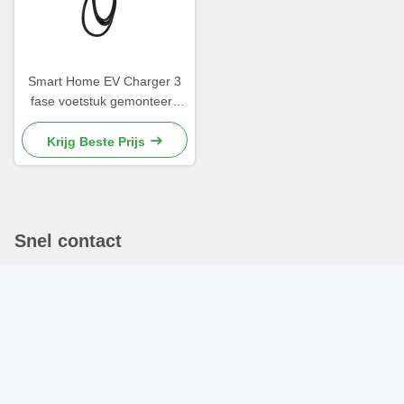
Smart Home EV Charger 3
fase voetstuk gemonteerd
Makkelijk te installeren EV-
oplaadpunten voor thuis
Krijg Beste Prijs
Snel contact
Adres
17e verdieping, blok C, Digital Innovation Center, Longhua
District, Shenzhen, China 518109
Tel.
86-1470-657-4480