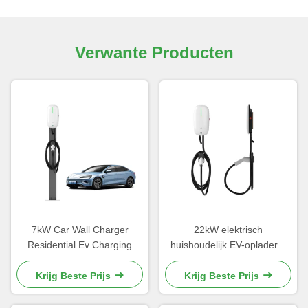
Verwante Producten
7kW Car Wall Charger
22kW elektrisch
Residential Ev Charging
huishoudelijk EV-oplader 3
Stations 32A RFID Type1
fase 400V 32Amp Muurtje
Type2 Standard
aan de muur Makkelijk te
Krijg Beste Prijs
Krijg Beste Prijs
installeren