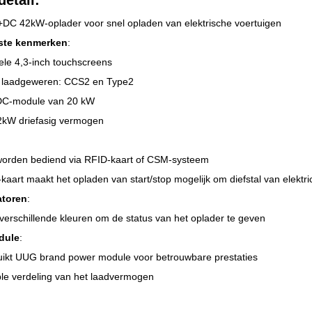
detail
:
+DC 42kW-oplader voor snel opladen van elektrische voertuigen
kste kenmerken
:
le 4,3-inch touchscreens
 laadgeweren: CCS2 en Type2
DC-module van 20 kW
kW driefasig vermogen
orden bediend via RFID-kaart of CSM-systeem
kaart maakt het opladen van start/stop mogelijk om diefstal van elektri
atoren
:
verschillende kleuren om de status van het oplader te geven
dule
:
ikt UUG brand power module voor betrouwbare prestaties
ble verdeling van het laadvermogen