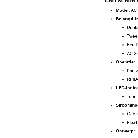
Een snelle 
Model
: AC
Belangrij
Dubbe
Twee
Een 
AC 22
Operatie
:
Kan w
RFID-
LED-indic
Toon 
Stroommo
Gebru
Flexi
Ontwerp
: