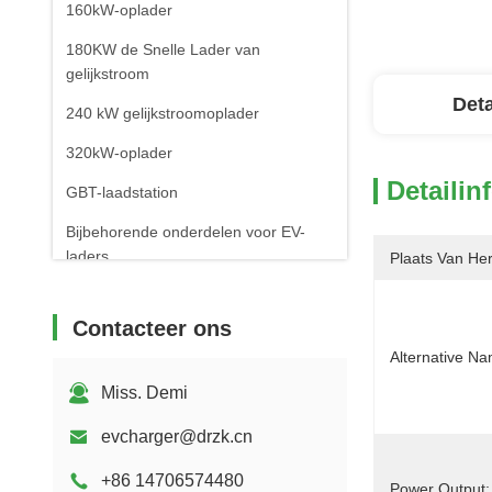
160kW-oplader
180KW de Snelle Lader van
gelijkstroom
Deta
240 kW gelijkstroomoplader
320kW-oplader
Detailin
GBT-laadstation
Bijbehorende onderdelen voor EV-
laders
Plaats Van He
Mobiele EV-laadstations
Contacteer ons
Alternative N
Miss. Demi
evcharger@drzk.cn
+86 14706574480
Power Output: