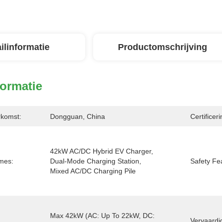
ilinformatie
Productomschrijving
formatie
rkomst:
Dongguan, China
Certificeri
42kW AC/DC Hybrid EV Charger, 
ames:
Dual-Mode Charging Station, 
Safety Fe
Mixed AC/DC Charging Pile
Max 42kW (AC: Up To 22kW, DC:  
Vervaardi