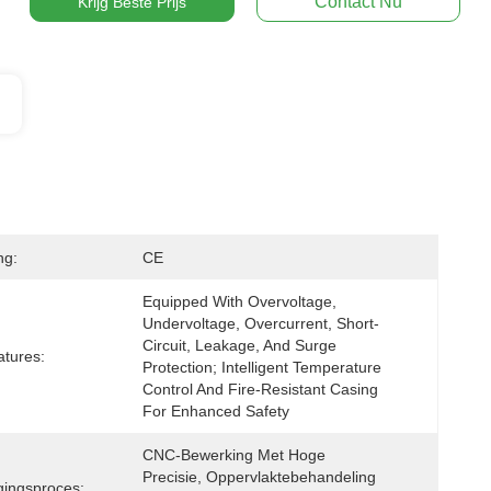
Contact Nu
Krijg Beste Prijs
ng:
CE
Equipped With Overvoltage, 
Undervoltage, Overcurrent, Short-
Circuit, Leakage, And Surge 
atures:
Protection; Intelligent Temperature 
Control And Fire-Resistant Casing 
For Enhanced Safety
CNC-Bewerking Met Hoge 
Precisie, Oppervlaktebehandeling 
gingsproces: