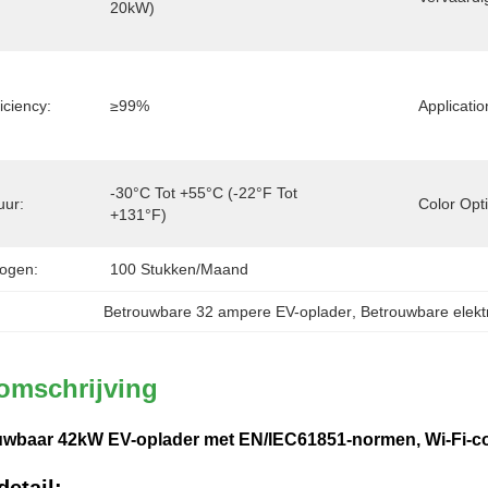
20kW)
iciency:
≥99%
Applicatio
-30°C Tot +55°C (-22°F Tot 
uur:
Color Opt
+131°F)
ogen:
100 Stukken/maand
Betrouwbare 32 ampere EV-oplader
, 
Betrouwbare elekt
omschrijving
uwbaar 42kW EV-oplader met EN/IEC61851-normen, Wi-Fi-con