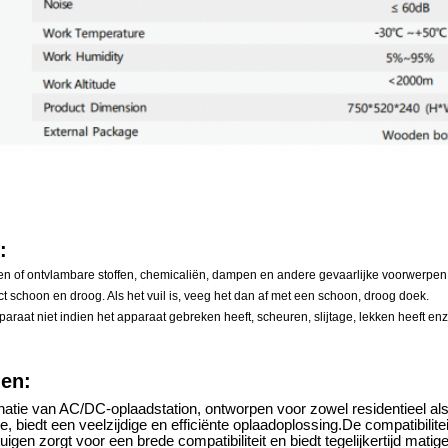
:
n of ontvlambare stoffen, chemicaliën, dampen en andere gevaarlijke voorwerpe
 schoon en droog. Als het vuil is, veeg het dan af met een schoon, droog doek.
paraat niet indien het apparaat gebreken heeft, scheuren, slijtage, lekken heeft
en:
tie van AC/DC-oplaadstation, ontworpen voor zowel residentieel al
tie, biedt een veelzijdige en efficiënte oplaadoplossing.De compatibil
uigen zorgt voor een brede compatibiliteit en biedt tegelijkertijd mati