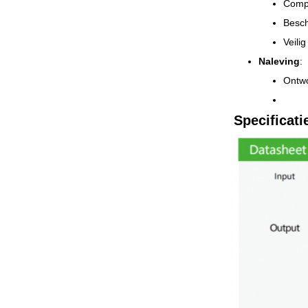
Compa
Besch
Veili
Naleving
:
Ontwo
Specificati