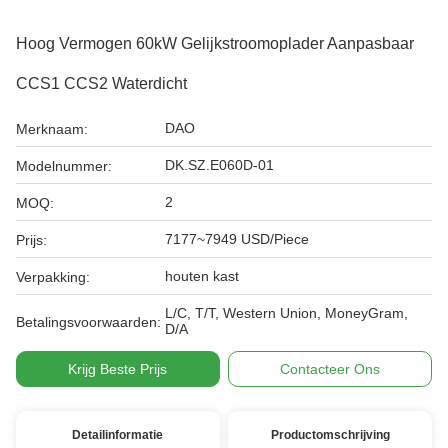
Hoog Vermogen 60kW Gelijkstroomoplader Aanpasbaar
CCS1 CCS2 Waterdicht
DAO
Merknaam:
DK.SZ.E060D-01
Modelnummer:
2
MOQ:
7177~7949 USD/Piece
Prijs:
houten kast
Verpakking:
L/C, T/T, Western Union, MoneyGram,
Betalingsvoorwaarden:
D/A
Krijg Beste Prijs
Contacteer Ons
Detailinformatie
Productomschrijving