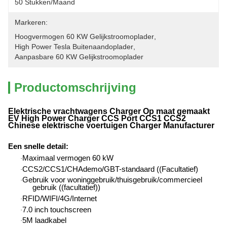
50 Stukken/maand
Markeren:
Hoogvermogen 60 KW Gelijkstroomoplader
, 
High Power Tesla Buitenaandoplader
, 
Aanpasbare 60 KW Gelijkstroomoplader
Productomschrijving
Elektrische vrachtwagens Charger Op maat gemaakt
EV High Power Charger CCS Port CCS1 CCS2
Chinese elektrische voertuigen Charger Manufacturer
Een snelle detail
:
Maximaal vermogen 60 kW
·
CCS2/CCS1/CHAdemo/GBT-standaard ((Facultatief)
·
Gebruik voor woninggebruik/thuisgebruik/commercieel
·
gebruik ((facultatief))
RFID/WIFI/4G/Internet
·
7.0 inch touchscreen
·
5M laadkabel
·