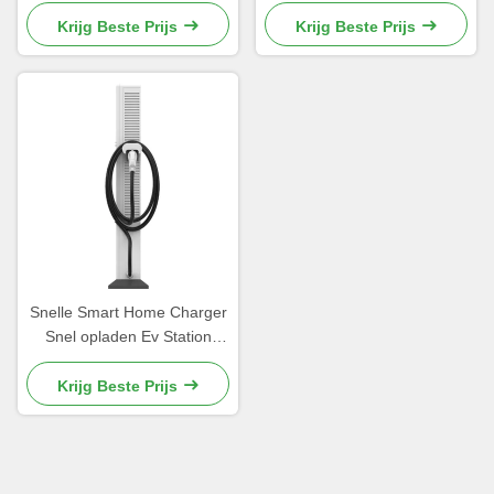
Yutong CCS/GBT Port
Control met OCPP
management systeem
Krijg Beste Prijs
Krijg Beste Prijs
Snelle Smart Home Charger
Snel opladen Ev Station
Stofvrij
Krijg Beste Prijs