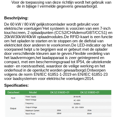
Voor de toepassing van deze richtlijn wordt het gebruik van
·
de in bijlage I vermelde gegevens gewaarborgd.
Beschrijving:
De 60 kW / 80 kW gelijkstroomlader wordt gebruikt voor
elektrische voertuigen
’
Het systeem is voorzien van een 7-inch
touchscreen, 2 oplaadpunten (CCS2/CHAdemo/GBT/CCS1) en
20kW/30kW/40kW oplaadmodules.De RFID-kaart is een functie
om het opladen te starten en te stoppen om de diefstal van
elektriciteit door anderen te voorkomen.De LED-indicator op het
voorpaneel helpt u te begrijpen wat er gebeurt met de oplader
door verschillende kleuren aan te geven.Flexible verdeling van
het laadvermogen
,
het laadapparaat is zeer geïntegreerd en
compact, met een beschermingsgraad tot IP54, de uitstekende
water- en roestvastheid, waardoor de veilige werking en het
onderhoud in de openlucht worden gewaarborgd.Ontworpen
volgens de norm EN/IEC 61851-1-2019 en EN/IEC 61851-23
voor laadsystemen voor elektrische voertuigen:2014.
Specificaties: