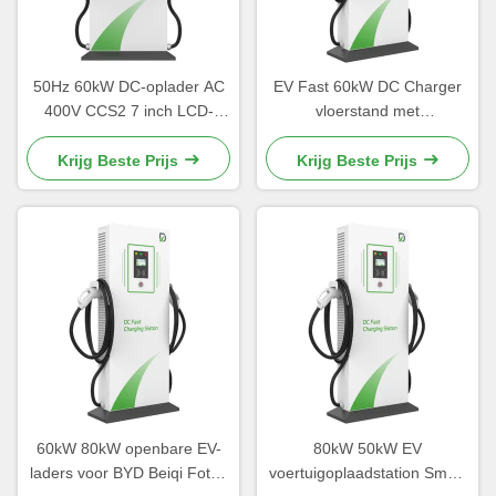
50Hz 60kW DC-oplader AC
EV Fast 60kW DC Charger
400V CCS2 7 inch LCD-
vloerstand met
scherm met volledige
geavanceerde
elektrische bescherming
energieconversie
Krijg Beste Prijs
Krijg Beste Prijs
technologie
60kW 80kW openbare EV-
80kW 50kW EV
laders voor BYD Beiqi Foton
voertuigoplaadstation Smart