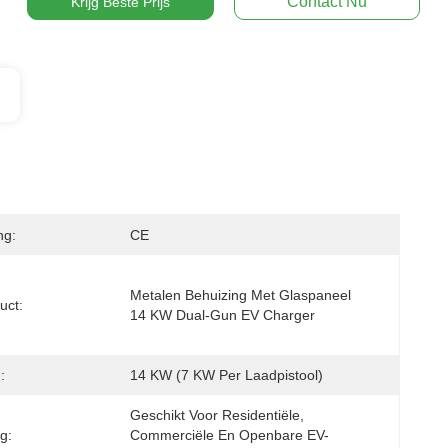
Contact Nu
Krijg Beste Prijs
ng:
CE
Metalen Behuizing Met Glaspaneel 
uct:
14 KW Dual-Gun EV Charger
:
14 KW (7 KW Per Laadpistool)
Geschikt Voor Residentiële, 
g:
Commerciële En Openbare EV-