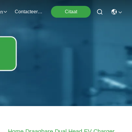
Contacteer Ons
Citaat
en
Home Draagbare Dual Head EV Charger