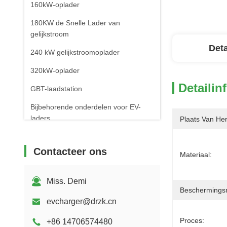
160kW-oplader
180KW de Snelle Lader van
gelijkstroom
Deta
240 kW gelijkstroomoplader
320kW-oplader
Detailin
GBT-laadstation
Bijbehorende onderdelen voor EV-
laders
Plaats Van He
Mobiele EV-laadstations
Contacteer ons
Materiaal:
Miss. Demi
Beschermings
evcharger@drzk.cn
Proces:
+86 14706574480