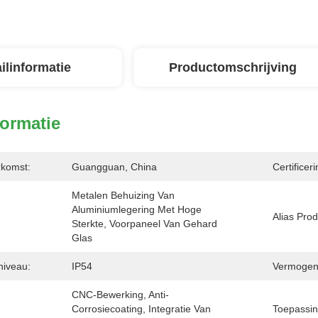
ilinformatie
Productomschrijving
formatie
rkomst:
Guangguan, China
Certificeri
Metalen Behuizing Van 
Aluminiumlegering Met Hoge 
Alias Prod
Sterkte, Voorpaneel Van Gehard 
Glas
niveau:
IP54
Vermogen
CNC-Bewerking, Anti-
Corrosiecoating, Integratie Van 
Toepassin