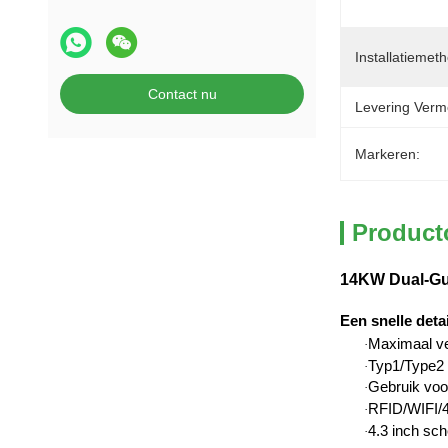
Installatiemet
Contact nu
Levering Verm
Markeren:
Product
14KW Dual-Gun
Een snelle detai
Maximaal v
·
Typ1/Type2 
·
Gebruik voor
·
RFID/WIFI/4G
·
4.3 inch sc
·