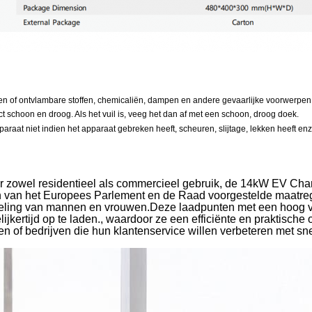
n of ontvlambare stoffen, chemicaliën, dampen en andere gevaarlijke voorwerpe
 schoon en droog. Als het vuil is, veeg het dan af met een schoon, droog doek.
paraat niet indien het apparaat gebreken heeft, scheuren, slijtage, lekken heeft
 zowel residentieel als commercieel gebruik, de 14kW EV Cha
n van het Europees Parlement en de Raad voorgestelde maatreg
eling van mannen en vrouwen.Deze laadpunten met een hoog v
lijkertijd op te laden., waardoor ze een efficiënte en praktisch
en of bedrijven die hun klantenservice willen verbeteren met sn