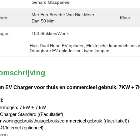
Gehard Glaspaneel
Met Een Breedte Van Niet Meer 
hode:
Kleur:
Dan 50 Mm
ogen:
100 Stukken/week
Huis Dual Head EV-oplader
, 
Elektrische laadmachines v
Draagbare EV-oplader met twee koppen
omschrijving
 EV Charger voor thuis en commercieel gebruik. 7KW + 7
l
:
ermogen: 7 kW + 7 kW
Charger Standard ((Facultatief)
 woninggebruik/thuisgebruik/commercieel gebruik ((facultatief))
/Internet (optioneel)
herm