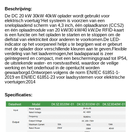
Beschrijving:
De DC 20 kW 30kW 40kW oplader wordt gebruikt voor
elektrisch voertuig
’
Het systeem is voorzien van een
sneloplaadend scherm van 4,3 inch, één oplaadkanon (CCS2)
en één oplaadmodule van 20 kW/30 kW/40 kW.De RFID-kaart
is een functie om het opladen te starten en te stoppen om de
diefstal van elektriciteit door anderen te voorkomen.De LED-
indicator op het voorpaneel helpt u te begrijpen wat er gebeurt
met de oplader door verschillende kleuren aan te geven.Flexible
verdeling van het laadvermogen
,
het laadapparaat is zeer
geïntegreerd en compact, met een beschermingsgraad tot IP54,
de uitstekende water- en roestvastheid, waardoor de veilige
werking en het onderhoud in de openlucht worden
gewaarborgd.Ontworpen volgens de norm EN/IEC 61851-1-
2019 en EN/IEC 61851-23 voor laadsystemen voor elektrische
voertuigen:2014
Specificaties: