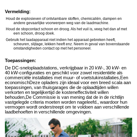
Vermelding:
Houd de explosieven of ontvlambare stoffen, chemicaliën, dampen en
andere gevaarlijke voorwerpen weg van de laadmachine.
Houd de stopcontact schoon en droog. Als het vuil is, veeg het dan af met
een schoon, droog doek.
Gebruik het laadapparaat niet indien het apparaat gebreken heeft,
scheuren, slijtage, lekken heeft enz. Neem in geval van bovenstaande
omstandigheden contact op met het personeel.
Toepassingen:
De DC-sneloplaadstations, verkrijgbaar in 20 kW-, 30 kW- en
40 kW-configuraties en geschikt voor zowel residentiële als
commerciële installaties met muur- of voetstukinstallaties,Een
economischDeze opladers zijn ideaal voor een breed scala aan
toepassingen, van thuisgarages die de oplaadtijden willen
verkorten en tegelijkertijd de kosteneffectiviteit willen
behouden,De Commissie is van mening dat de in de richtlijn
vastgelegde criteria moeten worden nageleefd., waardoor hun
vermogen wordt onderstreept om te voldoen aan verschillende
laadbehoeften in verschillende omgevingen.