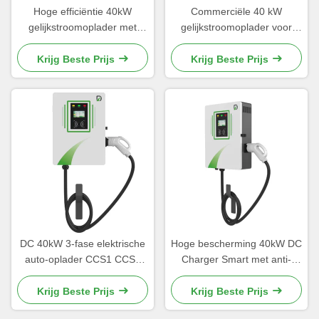
Hoge efficiëntie 40kW
Commerciële 40 kW
gelijkstroomoplader met
gelijkstroomoplader voor
meerdere stroomopties CE-
thuisgebruik en zakelijk
gecertificeerd
gebruik
Krijg Beste Prijs
Krijg Beste Prijs
DC 40kW 3-fase elektrische
Hoge bescherming 40kW DC
auto-oplader CCS1 CCS2
Charger Smart met anti-
GBT CHAdemo Single Gun
corrosie coating
Krijg Beste Prijs
Krijg Beste Prijs