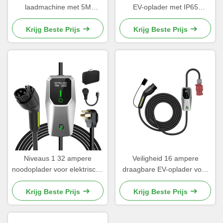
laadmachine met 5M
EV-oplader met IP65
industriële CEE-plugs
ingangbescherming
Krijg Beste Prijs
Krijg Beste Prijs
Niveaus 1 32 ampere
Veiligheid 16 ampere
noodoplader voor elektrische
draagbare EV-oplader voor
auto's Draagbare oplader
noodgebruik in elektrische
voor elektrische voertuigen
voertuigen
Krijg Beste Prijs
Krijg Beste Prijs