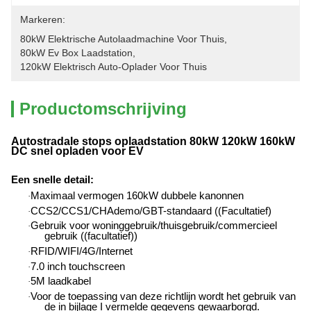
Markeren:
80kW Elektrische Autolaadmachine Voor Thuis
, 
80kW Ev Box Laadstation
, 
120kW Elektrisch Auto-Oplader Voor Thuis
Productomschrijving
Autostradale stops oplaadstation 80kW 120kW 160kW
DC snel opladen voor EV
Een snelle detail
:
Maximaal vermogen 160kW dubbele kanonnen
·
CCS2/CCS1/CHAdemo/GBT-standaard ((Facultatief)
·
Gebruik voor woninggebruik/thuisgebruik/commercieel
·
gebruik ((facultatief))
RFID/WIFI/4G/Internet
·
7.0 inch touchscreen
·
5M laadkabel
·
Voor de toepassing van deze richtlijn wordt het gebruik van
·
de in bijlage I vermelde gegevens gewaarborgd.