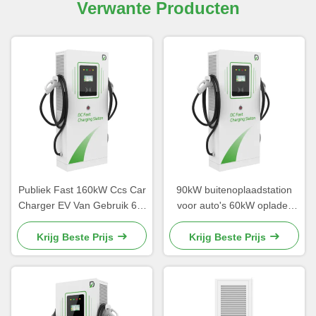
Verwante Producten
Publiek Fast 160kW Ccs Car
90kW buitenoplaadstation
Charger EV Van Gebruik 60-
voor auto's 60kW oplader
360kW Aluminium
High Power CE
legeringsmateriaal
Krijg Beste Prijs
Krijg Beste Prijs