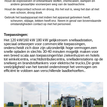
Houd de explosieven of ontvlambare stoffen, chemicaliën, dampen en
andere gevaarlijke voorwerpen weg van de laadmachine.
Houd de stopcontact schoon en droog. Als het vuil is, veeg het dan af met
een schoon, droog doek.
Gebruik het laadapparaat niet indien het apparaat gebreken heeft,
scheuren, slijtage, lekken heeft enz. Neem in geval van bovenstaande
omstandigheden contact op met het personeel.
Toepassingen:
Het 120 kW/160 kW 180 kW gelijkstroom snellaadstation,
speciaal ontworpen voor commerciële toepassingen,
onderscheidt zich door zijn uitzonderlijk hoge vermogen.een
snelle opladen in slechts 30-40 minuten mogelijk maken voor
een breed scala aan toepassingenVan ziekenhuizen en hotels
tot winkelcentra, vrachtdistributiecentra, snelladenstations op de
snelweg en brandstoftankers voor elektrische trucks,De grote
veelzijdigheid van het toestel onderstreept het vermogen om
efficiënt te voldoen aan verschillende laadbehoeften..