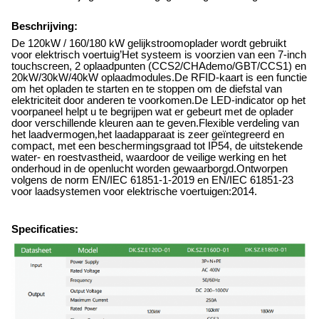
Beschrijving:
De 120kW / 160/180 kW gelijkstroomoplader wordt gebruikt
voor elektrisch voertuig
’
Het systeem is voorzien van een 7-inch
touchscreen, 2 oplaadpunten (CCS2/CHAdemo/GBT/CCS1) en
20kW/30kW/40kW oplaadmodules.De RFID-kaart is een functie
om het opladen te starten en te stoppen om de diefstal van
elektriciteit door anderen te voorkomen.De LED-indicator op het
voorpaneel helpt u te begrijpen wat er gebeurt met de oplader
door verschillende kleuren aan te geven.Flexible verdeling van
het laadvermogen
,
het laadapparaat is zeer geïntegreerd en
compact, met een beschermingsgraad tot IP54, de uitstekende
water- en roestvastheid, waardoor de veilige werking en het
onderhoud in de openlucht worden gewaarborgd.Ontworpen
volgens de norm EN/IEC 61851-1-2019 en EN/IEC 61851-23
voor laadsystemen voor elektrische voertuigen:2014.
Specificaties: