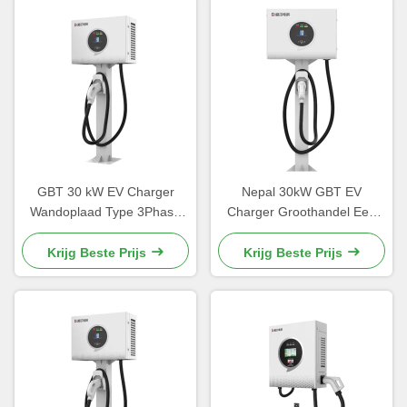
GBT 30 kW EV Charger
Nepal 30kW GBT EV
Wandoplaad Type 3Phase
Charger Groothandel Een
Wit OEM LOGO
pistool 5 meter OCPP
Oplaadstapel China
Commercieel gebruik
Krijg Beste Prijs
Krijg Beste Prijs
Manufacturer
Kathmandu Charging Station