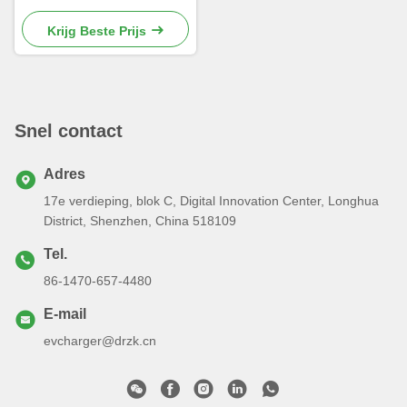
elektrische auto's
Stroomstroom 16A/32A
Krijg Beste Prijs
Werkvochtigheid Tot 95%
Niet-condenserend
Snel contact
Adres
17e verdieping, blok C, Digital Innovation Center, Longhua
District, Shenzhen, China 518109
Tel.
86-1470-657-4480
E-mail
evcharger@drzk.cn