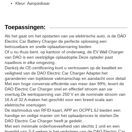
Kleur: Aanpasbaar
Toepassingen:
Als het gaat om het opstarten van uw elektrische auto, is de DAO
Electric Car Battery Charger de perfecte oplossing.een
betrouwbare en snelle oplaadservaring bieden.
Of u nu thuis bent, op kantoor of onderweg, de EV Wall Charger
van DAO is een veelzijdige oplaadoptie.Deze oplader past
naadloos in elke omgeving..
Dankzij de CE-certificering kunt u vertrouwen op de kwaliteit en
veiligheid van de DAO Electric Car Charger Adapter.het
garanderen van topklasse vakmanschap en aandacht voor detail.
Met een hoge conversie-efficiëntie van meer dan 99%, levert de
DAO Electric Car Charger snel en effectief stroom aan uw
voertuig.De werkspanning van 250 V en de nominale stroom van
16 A of 32 A maken het geschikt voor een breed scala aan
elektrische voertuigen.
De startmodus van RFID-kaart, APP en OCPP1.6J bieden een
handige en veilige manier om het oplaadproces te starten.De
DAO Electric Car Charger heeft je gedekt..
Met een minimale orderhoeveelheid van slechts 1 unit en een
levertijd van 3-4 weken is het verkrijgen van de DAO Electric Car