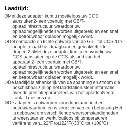
Laadtijd
:
Ø
Met deze adapter, kunt u moeiteloos uw CCS
aansluiten
2
- een voertuig met GB/T-
oplaadinfrastructuur, waardoor uw
oplaadmogelijkheden worden uitgebreid en een snel
en betrouwbaar opladen mogelijk wordt
.
Ø
Het compacte en lichte ontwerp van de GBT tot CCS
2
De
adapter maakt het draagbaar en gemakkelijk te
dragen.
2.5
Met deze adapter kunt u eenvoudig uw
CCS aansluiten op de CCS-afstand van het
apparaat.
2
- een voertuig met GB/T-
oplaadinfrastructuur, waardoor uw
oplaadmogelijkheden worden uitgebreid en een snel
en betrouwbaar opladen mogelijk wordt
.
Ø
De laadtijd is afhankelijk van de spanning en stroom die
beschikbaar zijn op het laadstation.Meer informatie
over de prestatieparameters van het opladenNeem
contact met ons op.
.
Ø
De adapter is ontworpen voor duurzaamheid en
betrouwbaarheid en is voorzien van een behuizing.Het
is gebouwd om verschillende weersomstandigheden
te weerstaan en werkt foutloos bij temperaturen
variërend van...
22
°F tot
122
°F(
-30
°C tot +
100
°C)