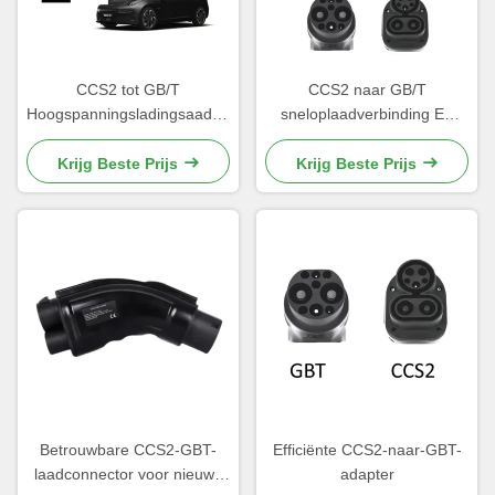
CCS2 tot GB/T
CCS2 naar GB/T
Hoogspanningsladingsaadapter
sneloplaadverbinding EV
1000 V Voor CCS2
plug adapter CCS2 naar
standaard auto
GBT standaard
Krijg Beste Prijs
Krijg Beste Prijs
Betrouwbare CCS2-GBT-
Efficiënte CCS2-naar-GBT-
laadconnector voor nieuwe
adapter