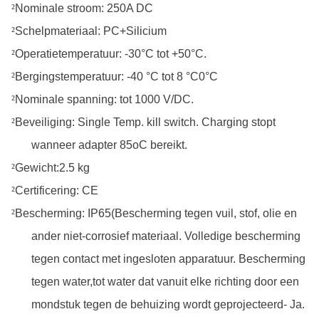
²
Nominale stroom: 250A DC
²
Schelpmateriaal: PC+Silicium
²
Operatietemperatuur: -30°C tot +50°C.
²
Bergingstemperatuur: -40 °C tot 8 °C
0
°C
²
Nominale spanning: tot 1000 V/DC.
²
Beveiliging: Single Temp. kill switch. Charging stopt
wanneer adapter 85oC bereikt.
²
Gewicht:
2.5 kg
²
Certificering: CE
²
Bescherming: IP
65
(Bescherming tegen vuil, stof, olie en
ander niet-corrosief materiaal. Volledige bescherming
tegen contact met ingesloten apparatuur. Bescherming
tegen water,tot water dat vanuit elke richting door een
mondstuk tegen de behuizing wordt geprojecteerd- Ja.