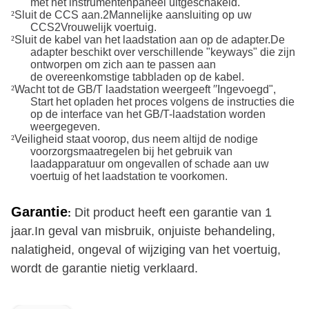
met het instrumentenpaneel uitgeschakeld.
²
Sluit de CCS aan.
2
Mannelijke aansluiting op uw
CCS
2
Vrouwelijk voertuig.
²
Sluit de kabel van het laadstation aan op de adapter.De
adapter beschikt over verschillende "keyways" die zijn
ontworpen om zich aan te passen aan
de
overeenkomstige tabbladen op de kabel.
²
Wacht tot de GB/T laadstation weergeeft ′′Ingevoegd",
Start het opladen
het proces volgens de instructies die
op de interface van het GB/T-laadstation worden
weergegeven.
²
Veiligheid staat voorop, dus neem altijd de nodige
voorzorgsmaatregelen bij het gebruik van
laadapparatuur om ongevallen of schade aan uw
voertuig of het laadstation te voorkomen.
Garantie
Dit product heeft een garantie van 1
:
jaar.
In geval van misbruik, onjuiste behandeling,
nalatigheid, ongeval of wijziging van het voertuig,
wordt de garantie nietig verklaard.