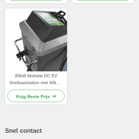
Interface CCS1
met batterij
80kW Mobiele DC EV
Snellaadstation met 40kWh
Batterij CCS1 CCS2
OCPP1.6 IP54
Krijg Beste Prijs
Gecertificeerd
Snel contact