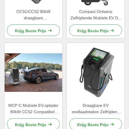
CCS1/CCS2 80kW
Compact Ontwerp
draagbare
Zelfrijdende Mobiele EV DC
gelijkstroomoplader met
Snellaadstation 3-Fase AC
wielen OCPP compatibel
Ingang 40kWh Batterij
Krijg Beste Prijs
Krijg Beste Prijs
Outdoor Workshop Ready
OCPP1.6 250A DC Uitgang
250A DC Input
MCP·C Mobiele EV-oplader
Draagbare EV
80kW CCS2 Compatibele
snellaadstation Zelfrijdend
geïntegreerde batterij Smart
80kW Uitgang Ground
OCPP Control Charging
Clearance 150mm 280 kg
Krijg Beste Prijs
Krijg Beste Prijs