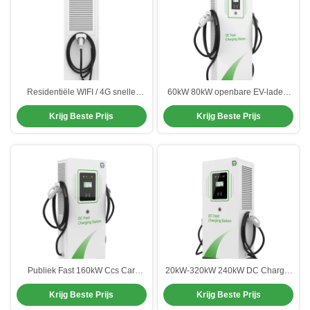
Residentiële WIFI / 4G snelle
60kW 80kW openbare EV-laders
elektrische auto-oplader Ev-
voor BYD Beiqi Foton Yutong
Krijg Beste Prijs
Krijg Beste Prijs
oplaadstation met dubbele
CCS/GBT Port
kanonnen
Publiek Fast 160kW Ccs Car
20kW-320kW 240kW DC Charger
Charger EV Van Gebruik 60-
Openbare anti-corrosie
Krijg Beste Prijs
Krijg Beste Prijs
360kW Aluminium
gegalvaniseerde stalen behuizing
legeringsmateriaal