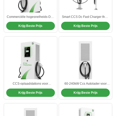
Commerciële hogesnelheids-DC-
Smart CCS Dc Fast Charger thuis
oplader van 240 kW voor
Snel oplaadstation Veiligheid
Krijg Beste Prijs
Krijg Beste Prijs
openbare laadstations
CCS-oplaadstations voor
60-240kW Ccs Autolader voor
hogesnelheidswagens 3-fase
openbare laadpalen
Krijg Beste Prijs
Krijg Beste Prijs
elektrische auto-oplaadmachine