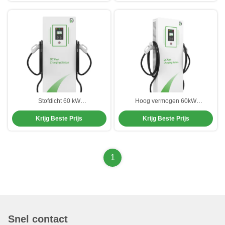
Stofdicht 60 kW
Hoog vermogen 60kW
gelijkstroomoplader vloer staan
gelijkstroomoplader Aanpasbaar
Krijg Beste Prijs
Krijg Beste Prijs
met vaste installatie
CCS1 CCS2 Waterdicht
1
Snel contact