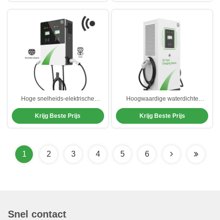
Hoge snelheids-elektrische
Hoogwaardige waterdichte
laadmachine type 2 met
residentiële EV-oplaadstations
Krijg Beste Prijs
Krijg Beste Prijs
overspanning
Universele elektrische auto-
oplader
1
2
3
4
5
6
Snel contact