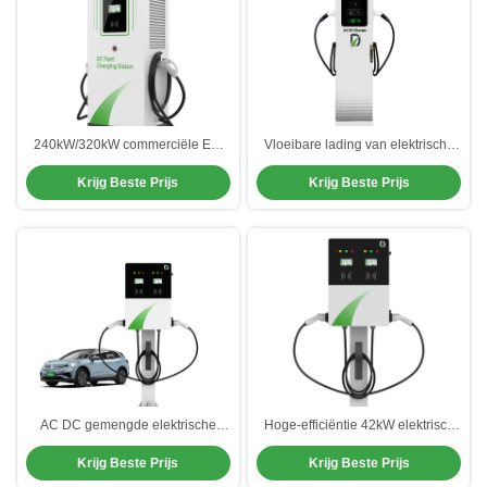
240kW/320kW commerciële EV-
Vloeibare lading van elektrische
laders
auto's
Krijg Beste Prijs
Krijg Beste Prijs
AC DC gemengde elektrische
Hoge-efficiëntie 42kW elektrisch
autolaadmachine voor
laadapparaat AC/DC voor
Krijg Beste Prijs
Krijg Beste Prijs
winkelcentrum ziekenhuis
parkeergarages
parkeerplaats