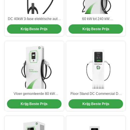
DC 40kW 3-fase elektrische auto-
60 kW tot 240 kW
oplader CCS1 CCS2 GBT
Buitenautooplader Openbare
Krijg Beste Prijs
Krijg Beste Prijs
CHAdemo Single Gun
laadstations voor elektrische
auto's
Vloer gemonteerde 80 kW
Floor Stand DC Commercial DC
gelijkstroomlader geschikt voor
Fast Charging Station Type 2
Krijg Beste Prijs
Krijg Beste Prijs
openbare laadpalen
elektrische auto-oplader
waterdicht