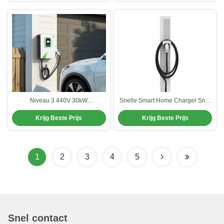
Niveau 3 440V 30kW
Snelle Smart Home Charger Snel
gelijkstroomoplader voetstuk
opladen Ev Station Stofvrij
Krijg Beste Prijs
Krijg Beste Prijs
gemonteerd met aangepaste kleur
1
2
3
4
5
Snel contact