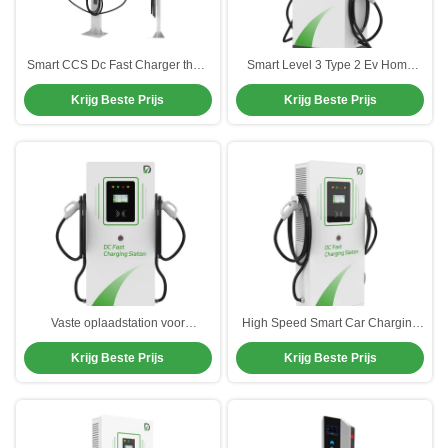
Smart CCS Dc Fast Charger thuis
Smart Level 3 Type 2 Ev Home
Snel oplaadstation Veiligheid
Charger Autoverlaadstation voor
Krijg Beste Prijs
Krijg Beste Prijs
extreme weersomstandigheden
Vaste oplaadstation voor
High Speed Smart Car Charging
commerciële 160 kW-laders
Station voor industriële
Krijg Beste Prijs
Krijg Beste Prijs
toepassingen