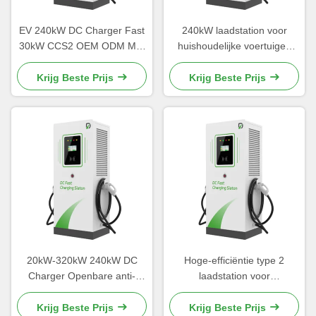
EV 240kW DC Charger Fast
240kW laadstation voor
30kW CCS2 OEM ODM Met
huishoudelijke voertuigen
anti corrosie behandeling
Dual gun met meerdere
beschermingsmechanismen
Krijg Beste Prijs
Krijg Beste Prijs
20kW-320kW 240kW DC
Hoge-efficiëntie type 2
Charger Openbare anti-
laadstation voor
corrosie gegalvaniseerde
huishoudens Hybrid Car
stalen behuizing
Charger
Krijg Beste Prijs
Krijg Beste Prijs