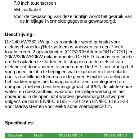
7.0 inch touchscreen
·
5M laadkabel
·
Voor de toepassing van deze richtlijn wordt het gebruik van
·
de in bijlage I vermelde gegevens gewaarborgd.
Beschrijving:
De 240 kW/360 kW gelijkstroomlader wordt gebruikt voor
elektrisch voertuig
’
Het systeem is voorzien van een 7-inch
touchscreen, 2 oplaadpunten (CCS2/CHAdemo/GBT/CCS1) en
20kW/30kW/40kW oplaadmodules.De RFID-kaart is een functie
om het opladen te starten en te stoppen om de diefstal van
elektriciteit door anderen te voorkomen.De LED-indicator op het
voorpaneel helpt u te begrijpen wat er gebeurt met de oplader
door verschillende kleuren aan te geven.Flexible verdeling van
het laadvermogen
,
het laadapparaat is zeer geïntegreerd en
compact, met een beschermingsgraad tot IP54, de uitstekende
water- en roestvastheid, waardoor de veilige werking en het
onderhoud in de openlucht worden gewaarborgd.Ontworpen
volgens de norm EN/IEC 61851-1-2019 en EN/IEC 61851-23
voor laadsystemen voor elektrische voertuigen:2014.
Specificaties: