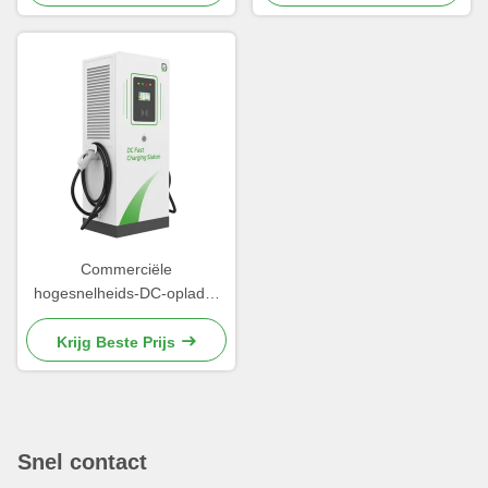
Commerciële
hogesnelheids-DC-oplader
van 240 kW voor openbare
laadstations
Krijg Beste Prijs
Snel contact