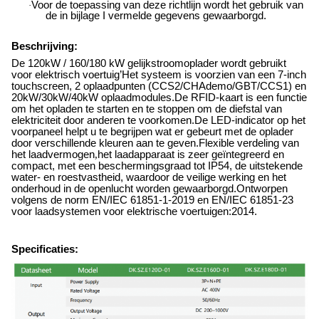
Voor de toepassing van deze richtlijn wordt het gebruik van
·
de in bijlage I vermelde gegevens gewaarborgd.
Beschrijving:
De 120kW / 160/180 kW gelijkstroomoplader wordt gebruikt
voor elektrisch voertuig
’
Het systeem is voorzien van een 7-inch
touchscreen, 2 oplaadpunten (CCS2/CHAdemo/GBT/CCS1) en
20kW/30kW/40kW oplaadmodules.De RFID-kaart is een functie
om het opladen te starten en te stoppen om de diefstal van
elektriciteit door anderen te voorkomen.De LED-indicator op het
voorpaneel helpt u te begrijpen wat er gebeurt met de oplader
door verschillende kleuren aan te geven.Flexible verdeling van
het laadvermogen
,
het laadapparaat is zeer geïntegreerd en
compact, met een beschermingsgraad tot IP54, de uitstekende
water- en roestvastheid, waardoor de veilige werking en het
onderhoud in de openlucht worden gewaarborgd.Ontworpen
volgens de norm EN/IEC 61851-1-2019 en EN/IEC 61851-23
voor laadsystemen voor elektrische voertuigen:2014.
Specificaties: