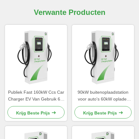
Verwante Producten
Publiek Fast 160kW Ccs Car
90kW buitenoplaadstation
Charger EV Van Gebruik 60-
voor auto's 60kW oplader
360kW Aluminium
High Power CE
legeringsmateriaal
Krijg Beste Prijs
Krijg Beste Prijs