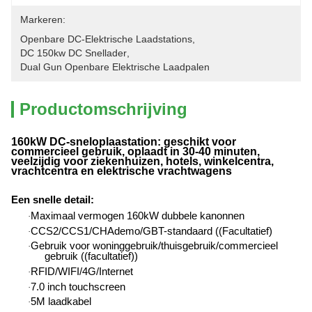
Markeren:
Openbare DC-Elektrische Laadstations
, 
DC 150kw DC Snellader
, 
Dual Gun Openbare Elektrische Laadpalen
Productomschrijving
160kW DC-sneloplaastation: geschikt voor
commercieel gebruik, oplaadt in 30-40 minuten,
veelzijdig voor ziekenhuizen, hotels, winkelcentra,
vrachtcentra en elektrische vrachtwagens
Een snelle detail
:
Maximaal vermogen 160kW dubbele kanonnen
·
CCS2/CCS1/CHAdemo/GBT-standaard ((Facultatief)
·
Gebruik voor woninggebruik/thuisgebruik/commercieel
·
gebruik ((facultatief))
RFID/WIFI/4G/Internet
·
7.0 inch touchscreen
·
5M laadkabel
·