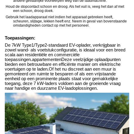
andere gevaarlijke voorwerpen weg van de laadmachine.
Houd de stopcontact schoon en droog. Als het vuil is, veeg het dan af met
een schoon, droog doek.
Gebruik het laadapparaat niet indien het apparaat gebreken heeft,
scheuren, slijtage, lekken heeft enz. Neem in geval van bovenstaande
omstandigheden contact op met het personeel.
Toepassingen:
De 7kW Type1/Type2-standaard EV-oplader, verkrijgbaar in
zowel wand- als voetstukconfiguratie, is ideaal voor een breed
scala aan residentiële en commerciële
toepassingen.appartementenDeze veelzijdige oplaadpunten
bieden een betrouwbare en efficiënte manier om elektrische
voertuigen op te laden.Of het nu discreet aan een muur is
gemonteerd om ruimte te besparen of als een vrijstaande
eenheid op een prominente plaats staat voor gemakkelijke
toegang, deze 7 kW-laders voldoen aan de groeiende vraag
naar handige en duurzame EV-laadoplossingen.