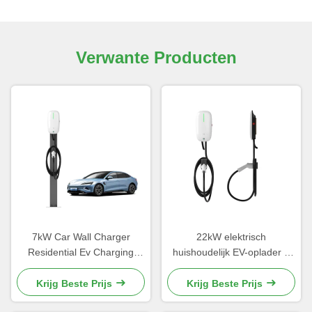
Verwante Producten
7kW Car Wall Charger
22kW elektrisch
Residential Ev Charging
huishoudelijk EV-oplader 3
Stations 32A RFID Type1
fase 400V 32Amp Muurtje
Type2 Standard
aan de muur Makkelijk te
Krijg Beste Prijs
Krijg Beste Prijs
installeren