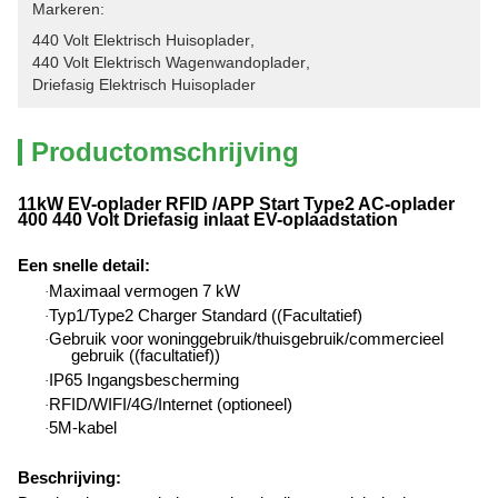
Markeren:
440 Volt Elektrisch Huisoplader
, 
440 Volt Elektrisch Wagenwandoplader
, 
Driefasig Elektrisch Huisoplader
Productomschrijving
11kW EV-oplader RFID /APP Start Type2 AC-oplader
400 440 Volt Driefasig inlaat EV-oplaadstation
Een snelle detail
:
Maximaal vermogen 7 kW
·
Typ1/Type2 Charger Standard ((Facultatief)
·
Gebruik voor woninggebruik/thuisgebruik/commercieel
·
gebruik ((facultatief))
IP65 Ingangsbescherming
·
RFID/WIFI/4G/Internet (optioneel)
·
5M-kabel
·
Beschrijving: