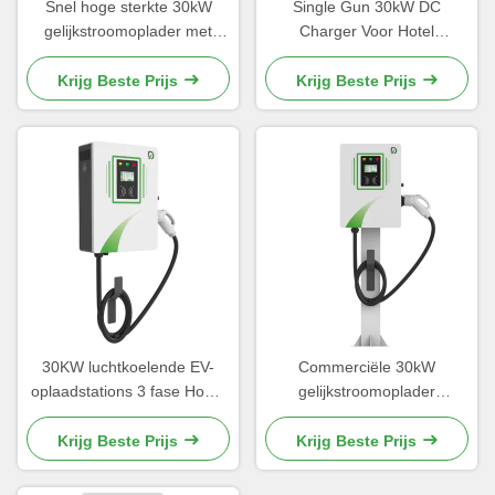
Snel hoge sterkte 30kW
Single Gun 30kW DC
gelijkstroomoplader met
Charger Voor Hotel
IP54 bescherming voor
Parkeerplaats Openbare
commerciële
Parkeerplaats
Krijg Beste Prijs
Krijg Beste Prijs
30KW luchtkoelende EV-
Commerciële 30kW
oplaadstations 3 fase Home
gelijkstroomoplader
Ev-oplaadstation
gegalvaniseerd staal met
anti-corrosiecoating
Krijg Beste Prijs
Krijg Beste Prijs