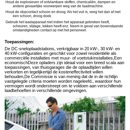
Houd de explosieven of ontvlambare stoffen, chemicaliën, dampen en
andere gevaarlijke voorwerpen weg van de laadmachine.
Houd de stopcontact schoon en droog. Als het vuil is, veeg het dan af met
een schoon, droog doek.
Gebruik het laadapparaat niet indien het apparaat gebreken heeft,
scheuren, slijtage, lekken heeft enz. Neem in geval van bovenstaande
omstandigheden contact op met het personeel.
Toepassingen:
De DC-sneloplaadstations, verkrijgbaar in 20 kW-, 30 kW- en
40 kW-configuraties en geschikt voor zowel residentiële als
commerciële installaties met muur- of voetstukinstallaties,Een
economischDeze opladers zijn ideaal voor een breed scala aan
toepassingen, van thuisgarages die de oplaadtijden willen
verkorten en tegelijkertijd de kosteneffectiviteit willen
behouden,De Commissie is van mening dat de in de richtlijn
vastgelegde criteria moeten worden nageleefd., waardoor hun
vermogen wordt onderstreept om te voldoen aan verschillende
laadbehoeften in verschillende omgevingen.