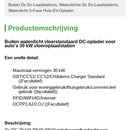
Buiten Dc Ev-Laadstations
, 
Waterdichte Dc Ev-Laadstations
, 
Waterdicht 3-Fase Huis-EV-Oplader
Productomschrijving
Buiten waterdicht vloerstandaard DC-oplader voor
auto's 30 kW vloeroplaadstation
Een snelle detail
:
Maximaal vermogen 30 kW
·
GBT/CCS1/ CCS2/CHAdemo Charger Standard
·
((Facultatief)
Gebruik voor woninggebruik/thuisgebruik/commercieel
·
gebruik ((facultatief))
RFID/WIFI/4G/Internet
·
OCPP1.6J/2.OJ ((Facultatief)
·
Beschrijving:
De DC 20 kW 30kW 40kW oplader wordt gebruikt voor