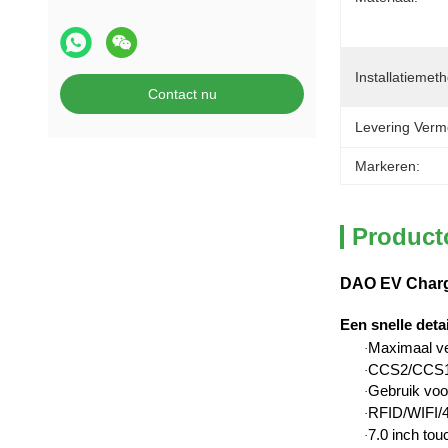
Installatiemet
Contact nu
Levering Verm
Markeren:
Product
DAO EV Charge
Een snelle detai
Maximaal v
·
CCS2/CCS1/
·
Gebruik voor
·
RFID/WIFI/4
·
7.0 inch to
·