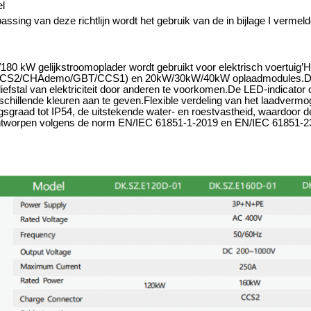
l
assing van deze richtlijn wordt het gebruik van de in bijlage I verm
80 kW gelijkstroomoplader wordt gebruikt voor elektrisch voertuig
’
H
CCS2/CHAdemo/GBT/CCS1) en 20kW/30kW/40kW oplaadmodules.De RFID
efstal van elektriciteit door anderen te voorkomen.De LED-indicator o
schillende kleuren aan te geven.Flexible verdeling van het laadverm
graad tot IP54, de uitstekende water- en roestvastheid, waardoor d
worpen volgens de norm EN/IEC 61851-1-2019 en EN/IEC 61851-23 v