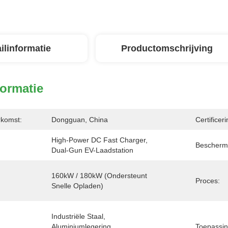
ilinformatie
Productomschrijving
formatie
rkomst:
Dongguan, China
Certificeri
High-Power DC Fast Charger, 
Beschermi
Dual-Gun EV-Laadstation
160kW / 180kW (ondersteunt 
Proces:
Snelle Opladen)
Industriële Staal, 
Aluminiumlegering, 
Toepassin