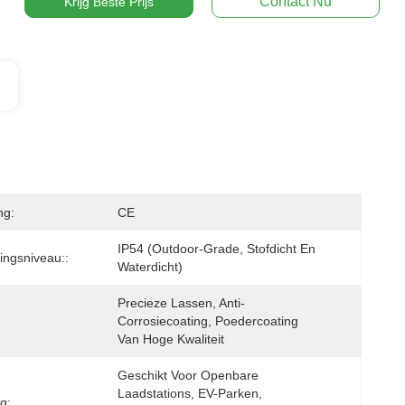
Contact Nu
Krijg Beste Prijs
ng:
CE
IP54 (outdoor-Grade, Stofdicht En 
ngsniveau::
Waterdicht)
Precieze Lassen, Anti-
Corrosiecoating, Poedercoating 
Van Hoge Kwaliteit
Geschikt Voor Openbare 
Laadstations, EV-Parken, 
g: