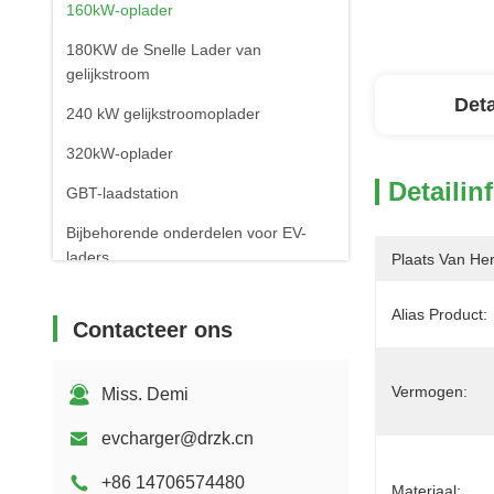
160kW-oplader
180KW de Snelle Lader van
gelijkstroom
Deta
240 kW gelijkstroomoplader
320kW-oplader
Detailin
GBT-laadstation
Bijbehorende onderdelen voor EV-
laders
Plaats Van He
Mobiele EV-laadstations
Alias Product:
Contacteer ons
Vermogen:
Miss. Demi
evcharger@drzk.cn
+86 14706574480
Materiaal: