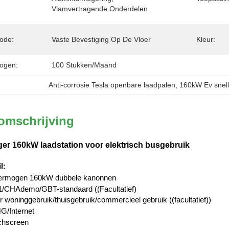
Vlamvertragende Onderdelen
hode:
Vaste Bevestiging Op De Vloer
Kleur:
ogen:
100 Stukken/maand
Anti-corrosie Tesla openbare laadpalen
, 
160kW Ev snell
omschrijving
r 160kW laadstation voor elektrisch busgebruik
l
:
ermogen 160kW dubbele kanonnen
CHAdemo/GBT-standaard ((Facultatief)
 woninggebruik/thuisgebruik/commercieel gebruik ((facultatief))
G/Internet
uchscreen