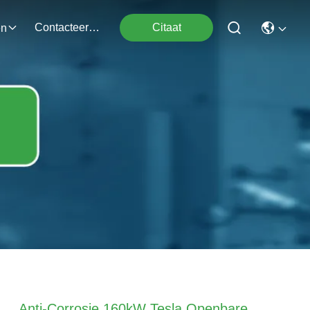
Contacteer Ons
Citaat
en
Anti-Corrosie 160kW Tesla Openbare