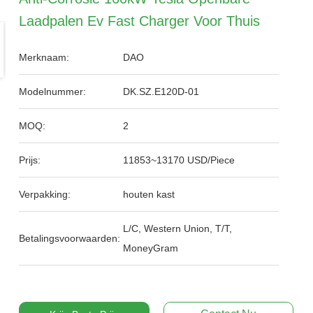
Laadpalen Ev Fast Charger Voor Thuis
Merknaam:
DAO
Modelnummer:
DK.SZ.E120D-01
MOQ:
2
Prijs:
11853~13170 USD/Piece
Verpakking:
houten kast
L/C, Western Union, T/T,
Betalingsvoorwaarden:
MoneyGram