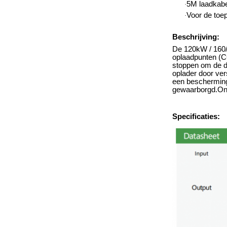
5M laadkabe
·
Voor de toep
·
Beschrijving:
De 120kW / 160/1
oplaadpunten (
stoppen om de di
oplader door ver
een beschermings
gewaarborgd.Ont
Specificaties: