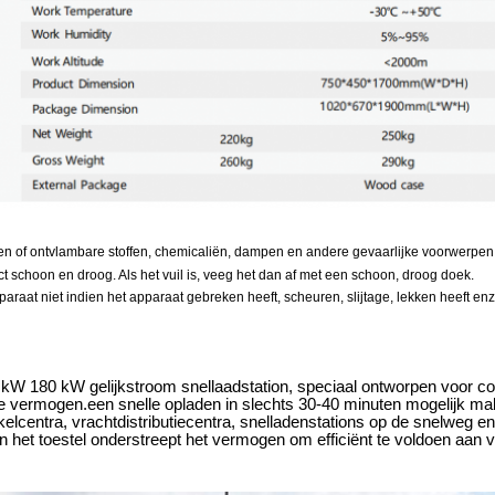
n of ontvlambare stoffen, chemicaliën, dampen en andere gevaarlijke voorwerpe
 schoon en droog. Als het vuil is, veeg het dan af met een schoon, droog doek.
paraat niet indien het apparaat gebreken heeft, scheuren, slijtage, lekken heeft
kW 180 kW gelijkstroom snellaadstation, speciaal ontworpen voor co
oge vermogen.een snelle opladen in slechts 30-40 minuten mogelijk 
nkelcentra, vrachtdistributiecentra, snelladenstations op de snelweg e
an het toestel onderstreept het vermogen om efficiënt te voldoen aan v