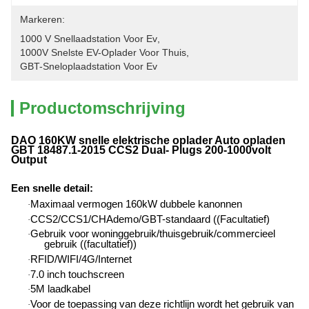
Markeren:
1000 V Snellaadstation Voor Ev
, 
1000V Snelste EV-Oplader Voor Thuis
, 
GBT-Sneloplaadstation Voor Ev
Productomschrijving
DAO 160KW snelle elektrische oplader Auto opladen
GBT 18487.1-2015 CCS2 Dual- Plugs 200-1000volt
Output
Een snelle detail
:
Maximaal vermogen 160kW dubbele kanonnen
·
CCS2/CCS1/CHAdemo/GBT-standaard ((Facultatief)
·
Gebruik voor woninggebruik/thuisgebruik/commercieel
·
gebruik ((facultatief))
RFID/WIFI/4G/Internet
·
7.0 inch touchscreen
·
5M laadkabel
·
Voor de toepassing van deze richtlijn wordt het gebruik van
·