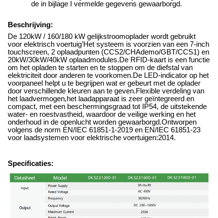
de in bijlage I vermelde gegevens gewaarborgd.
Beschrijving:
De 120kW / 160/180 kW gelijkstroomoplader wordt gebruikt
voor elektrisch voertuig
’
Het systeem is voorzien van een 7-inch
touchscreen, 2 oplaadpunten (CCS2/CHAdemo/GBT/CCS1) en
20kW/30kW/40kW oplaadmodules.De RFID-kaart is een functie
om het opladen te starten en te stoppen om de diefstal van
elektriciteit door anderen te voorkomen.De LED-indicator op het
voorpaneel helpt u te begrijpen wat er gebeurt met de oplader
door verschillende kleuren aan te geven.Flexible verdeling van
het laadvermogen
,
het laadapparaat is zeer geïntegreerd en
compact, met een beschermingsgraad tot IP54, de uitstekende
water- en roestvastheid, waardoor de veilige werking en het
onderhoud in de openlucht worden gewaarborgd.Ontworpen
volgens de norm EN/IEC 61851-1-2019 en EN/IEC 61851-23
voor laadsystemen voor elektrische voertuigen:2014.
Specificaties: