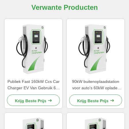
Verwante Producten
Publiek Fast 160kW Ccs Car
90kW buitenoplaadstation
Charger EV Van Gebruik 60-
voor auto's 60kW oplader
360kW Aluminium
High Power CE
legeringsmateriaal
Krijg Beste Prijs
Krijg Beste Prijs