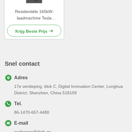
Residentiële 160kW-
laadmachine Tesla
Autolaadstations stofdicht
Krijg Beste Prijs
Snel contact
Adres
17e verdieping, blok C, Digital Innovation Center, Longhua
District, Shenzhen, China 518109
Tel.
86-1470-657-4480
E-mail
evcharger@drzk.cn