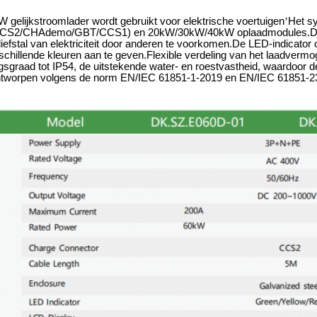
 gelijkstroomlader wordt gebruikt voor elektrische voertuigen
’
Het sy
CCS2/CHAdemo/GBT/CCS1) en 20kW/30kW/40kW oplaadmodules.De RFID
efstal van elektriciteit door anderen te voorkomen.De LED-indicator o
schillende kleuren aan te geven.Flexible verdeling van het laadverm
graad tot IP54, de uitstekende water- en roestvastheid, waardoor d
worpen volgens de norm EN/IEC 61851-1-2019 en EN/IEC 61851-23 v