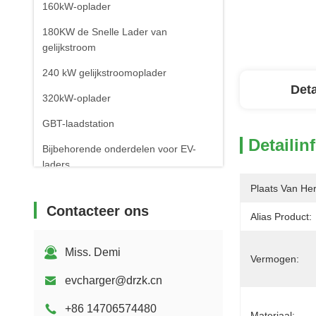
160kW-oplader
180KW de Snelle Lader van
gelijkstroom
240 kW gelijkstroomoplader
Deta
320kW-oplader
GBT-laadstation
Detailin
Bijbehorende onderdelen voor EV-
laders
Plaats Van He
Mobiele EV-laadstations
Contacteer ons
Alias Product:
Miss. Demi
Vermogen:
evcharger@drzk.cn
+86 14706574480
Materiaal: