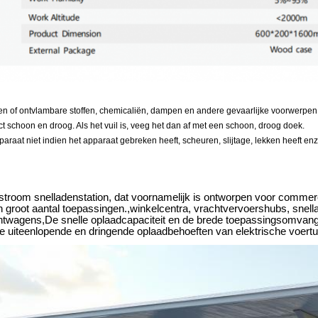
n of ontvlambare stoffen, chemicaliën, dampen en andere gevaarlijke voorwerpe
 schoon en droog. Als het vuil is, veeg het dan af met een schoon, droog doek.
paraat niet indien het apparaat gebreken heeft, scheuren, slijtage, lekken heeft
kstroom snelladenstation, dat voornamelijk is ontworpen voor commer
 groot aantal toepassingen.,winkelcentra, vrachtvervoershubs, snell
chtwagens,De snelle oplaadcapaciteit en de brede toepassingsomvang 
e uiteenlopende en dringende oplaadbehoeften van elektrische voertu