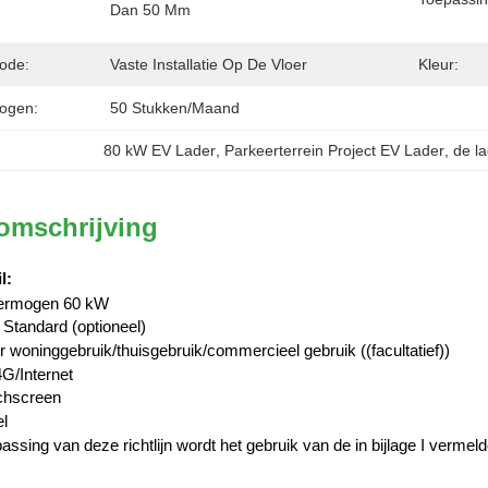
Dan 50 Mm
hode:
Vaste Installatie Op De Vloer
Kleur:
ogen:
50 Stukken/maand
80 kW EV Lader
, 
Parkeerterrein Project EV Lader
, 
de l
omschrijving
l
:
ermogen 60 kW
 Standard (optioneel)
 woninggebruik/thuisgebruik/commercieel gebruik ((facultatief))
G/Internet
uchscreen
l
assing van deze richtlijn wordt het gebruik van de in bijlage I verm