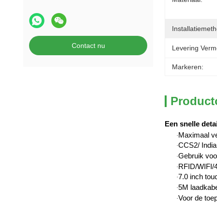
Installatiemet
Contact nu
Levering Verm
Markeren:
Product
Een snelle detai
Maximaal v
·
CCS2/ India
·
Gebruik voor
·
RFID/WIFI/4
·
7.0 inch to
·
5M laadkabe
·
Voor de toep
·