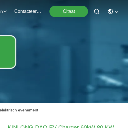
Contacteer Ons
Citaat
en
elektrisch evenement
KINLONG DAO EV Charger 60kW 80 KW