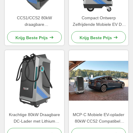
CCS1/CCS2 80kW
Compact Ontwerp
draagbare
Zelfrijdende Mobiele EV DC
gelijkstroomoplader met
Snellaadstation 3-Fase AC
wielen OCPP compatibel
Ingang 40kWh Batterij
Krijg Beste Prijs
Krijg Beste Prijs
Outdoor Workshop Ready
OCPP1.6 250A DC Uitgang
250A DC Input
Krachtige 80kW Draagbare
MCP·C Mobiele EV-oplader
DC-Lader met Lithium
80kW CCS2 Compatibele
Batterijplaat Metalen
geïntegreerde batterij Smart