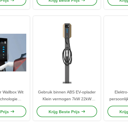
 Prijs
Krijg Beste Prijs
Krij
gsniveau
Verwerki
bes
r Wallbox Wit
Gebruik binnen ABS EV-oplader
Elektro
chnologie
Klein vermogen 7kW 22kW
persoonli
e Behandeling
Aanpasbare kleur IP65 Wit Zwart
Elektro-a
 Prijs
Krijg Beste Prijs
Krij
sfunctie Type
Geel oplaadstapel
lader