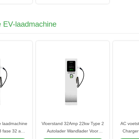
e EV-laadmachine
he laadmachine
Vloerstand 32Amp 22kw Type 2
AC voets
3 fase 32 amp
Autolader Wandlader Voor
Charger
 voor auto
Elektrische Auto