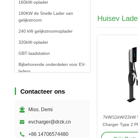
160kW-oplader
180KW de Snelle Lader van
Huisev Lade
gelijkstroom
240 kW gelijkstroomoplader
320kW-oplader
GBT-laadstation
Bijbehorende onderdelen voor EV-
laders
Mobiele EV-laadstations
Contacteer ons
Miss. Demi
7kW/11kW/22kW S
evcharger@drzk.cn
Charger Type 2 P
Access Mobile
+86 14706574480