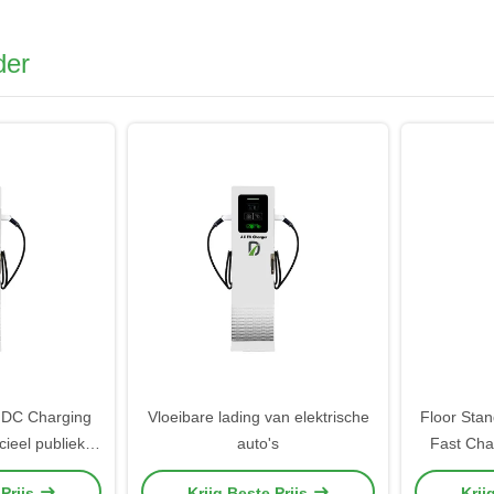
der
 DC Charging
Vloeibare lading van elektrische
Floor Sta
ieel publiek
auto's
Fast Cha
oertuigen Auto
elektr
 Prijs
Krijg Beste Prijs
Krij