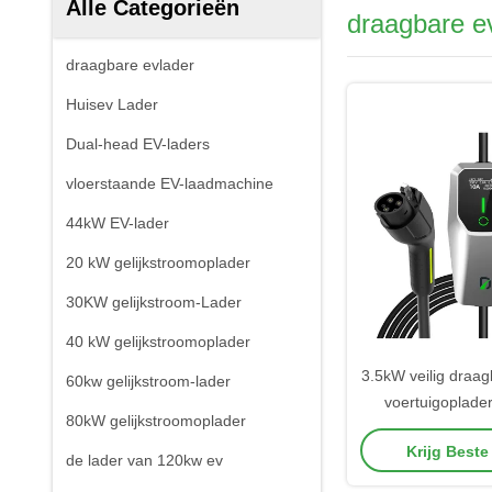
Alle Categorieën
draagbare e
draagbare evlader
Huisev Lader
Dual-head EV-laders
vloerstaande EV-laadmachine
44kW EV-lader
20 kW gelijkstroomoplader
30KW gelijkstroom-Lader
40 kW gelijkstroomoplader
3.5kW veilig draag
60kw gelijkstroom-lader
voertuigoplade
80kW gelijkstroomoplader
niveau 1 Ev-opl
Krijg Beste
de lader van 120kw ev