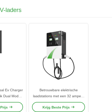
V-laders
sal Ev Charger
Betrouwbare elektrische
ik Dual Mode
laadstations met een 32 ampere
e behuizing
EV-oplader
 Prijs
Krijg Beste Prijs