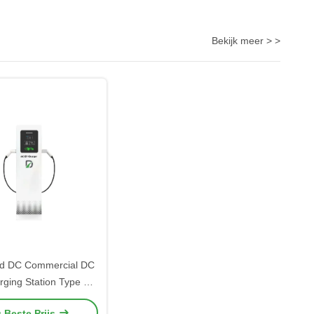
Bekijk meer > >
nd DC Commercial DC
rging Station Type 2
ische auto-oplader
g Beste Prijs