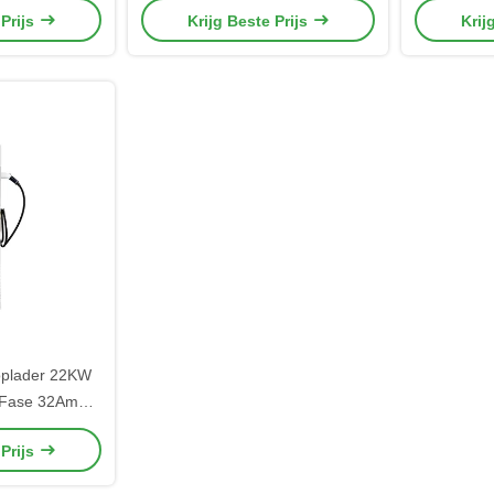
 Prijs
Krijg Beste Prijs
Krij
oplader 22KW
 Fase 32Amp
pel voor auto
 Prijs