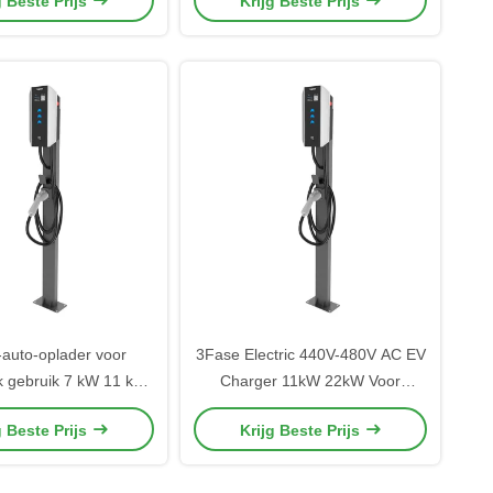
g Beste Prijs
Krijg Beste Prijs
ngstechnologie UV-
OCPP Ready
tendige coating
-auto-oplader voor
3Fase Electric 440V-480V AC EV
jk gebruik 7 kW 11 kW
Charger 11kW 22kW Voor
uto-oplader met RFID-
huishoudelijk of commercieel
g Beste Prijs
Krijg Beste Prijs
kaart Start
gebruik