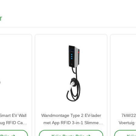
r
mart EV Wall
Wandmontage Type 2 EV-lader
7kW/22
lug RFID Card
met App RFID 3-in-1 Slimme
Voertuig
 App IP65
Laadpaal 7kW / 11kW / 22kW
RFID Besc