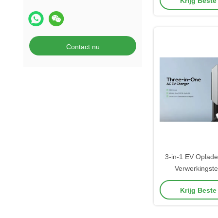
Krijg Beste
Beschermin
Contact nu
3-in-1 EV Oplade
Verwerkingste
Corrosiebestendig
Krijg Beste
RFID APP Betaling
2 AC Op