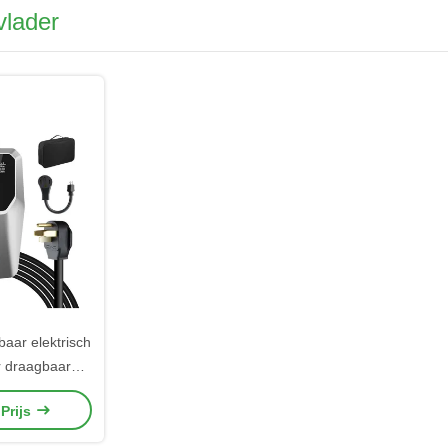
vlader
baar elektrisch
r draagbaar
ader type 2
 Prijs