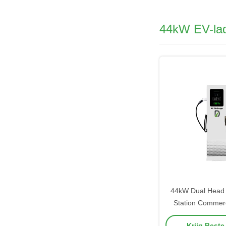
44kW EV-la
44kW Dual Head
Station Commerc
Voor elektrische v
Krijg Beste