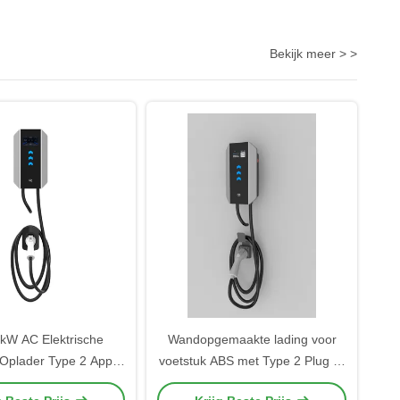
Bekijk meer > >
kW AC Elektrische
Wandopgemaakte lading voor
 Oplader Type 2 App
voetstuk ABS met Type 2 Plug 3-
herming Niveau IP65
in-1 RFID App LCD Screen